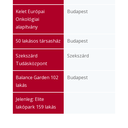
Kelet Európai
Budapest
Onkológiai
alapítvány
50 lakásos társasház
Budapest
Szekszárd
Szekszárd
Tudásközpont
Balance Garden 102
Budapest
lakás
Jelenleg: Elite
lakópark 159 lakás