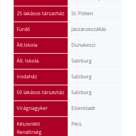
25 lakásos társasház
St. Pölten
Fürdő
Jászárokszállás
Ált.Iskola
Dunakeszi
Ált. Iskola.
Salzburg
Irodaház
Salzburg
50 lakásos társasház
Salzburg
Virágnagyker
Eisenstadt
Készenléti
Pécs
Rendőrség