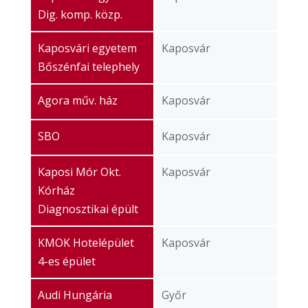
Dig. komp. közp.
Kaposvári egyetem
Kaposvár
Bőszénfai telephely
Agora műv. ház
Kaposvár
SBO
Kaposvár
Kaposi Mór Okt.
Kaposvár
Kórház
Diagnosztikai épült
KMOK Hotelépület
Kaposvár
4-es épület
Audi Hungária
Győr