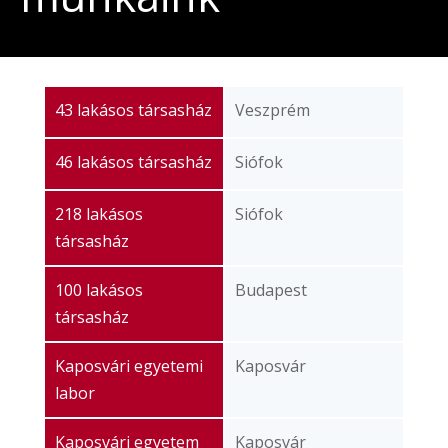
43 lakásos társasház
Veszprém
46 lakásos társasház
Siófok
218 lakásos
Siófok
társasház
100 lakásos
Budapest
társasház
Kaposvári egyetemi
Kaposvár
labor
Kaposvári egyetem
Kaposvár