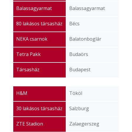
Balassagyarmat
Balassagyarmat
80 lakásos társasház
Bécs
NEKA csarnok
Balatonboglár
Tetra Pakk
Budaörs
Társasház
Budapest
H&M
Tököl
30 lakásos társasház
Salzburg
ZTE Stadion
Zalaegerszeg