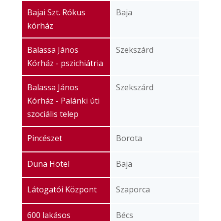
Bajai Szt. Rókus
Baja
kórház
Balassa János
Szekszárd
Kórház - pszichiátria
Balassa János
Szekszárd
Kórház - Palánki úti
szociális telep
Pincészet
Borota
Duna Hotel
Baja
Látogatói Központ
Szaporca
600 lakásos
Bécs