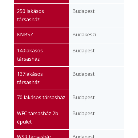
250 lakásos
Budapest
társasház
KNBSZ
Budakeszi
140lakásos
Budapest
társasház
137lakásos
Budapest
társasház
70 lakásos társasház
Budapest
WFC társasház 2b
Budapest
épület
WSR társasház
Budapest