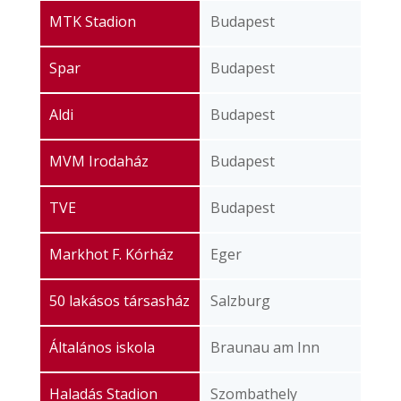
MTK Stadion
Budapest
Spar
Budapest
Aldi
Budapest
MVM Irodaház
Budapest
TVE
Budapest
Markhot F. Kórház
Eger
50 lakásos társasház
Salzburg
Általános iskola
Braunau am Inn
Haladás Stadion
Szombathely