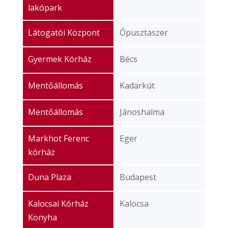
lakópark
Látogatói Központ
Ópusztaszer
Gyermek Kórház
Bécs
Mentőállomás
Kadarkút
Mentőállomás
Jánoshalma
Markhot Ferenc
Eger
kórház
Duna Plaza
Budapest
Kalocsai Kórház
Kalocsa
Konyha