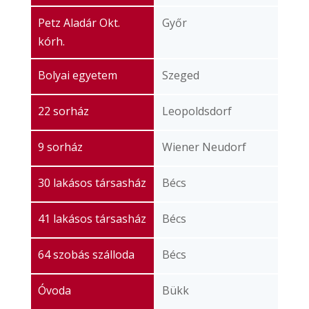
Petz Aladár Okt.
Győr
kórh.
Bolyai egyetem
Szeged
22 sorház
Leopoldsdorf
9 sorház
Wiener Neudorf
30 lakásos társasház
Bécs
41 lakásos társasház
Bécs
64 szobás szálloda
Bécs
Óvoda
Bükk