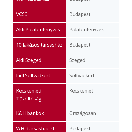
VCS3
Budapest
Aldi Balatonfenyves
Balatonfenyves
10 lakásos társasház
Budapest
Aldi Szeged
Szeged
Lidl Soltvadkert
Soltvadkert
Kecskeméti
Kecskemét
Tűzoltóság
K&H bankok
Országosan
WFC társasház 3b
Budapest