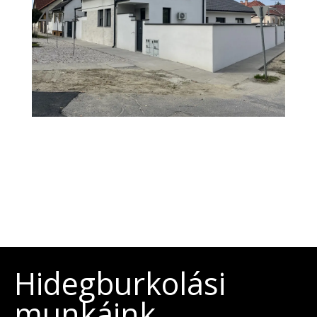
Hidegburkolási
munkáink