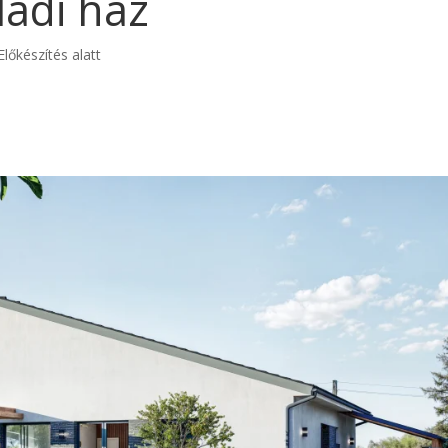
ládi ház
Előkészítés alatt