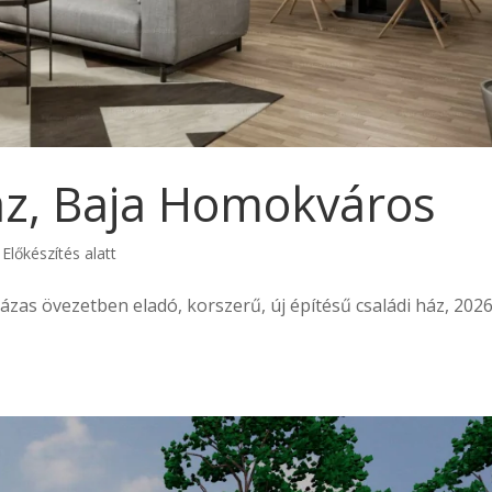
ház, Baja Homokváros
,
Előkészítés alatt
ázas övezetben eladó, korszerű, új építésű családi ház, 202