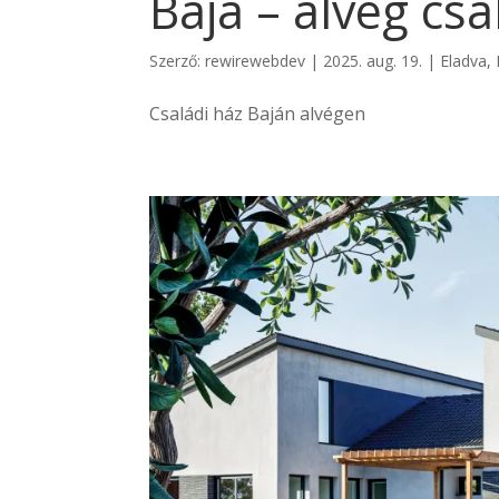
Baja – alvég csa
Szerző:
rewirewebdev
|
2025. aug. 19.
|
Eladva
,
Családi ház Baján alvégen