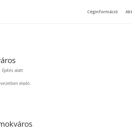
Céginformáció
Ak
város
,
Építés alatt
övezetben eladó.
omokváros