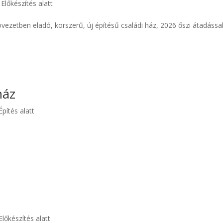
,
Előkészítés alatt
vezetben eladó, korszerű, új építésű családi ház, 2026 őszi átadással
ház
Építés alatt
Előkészítés alatt