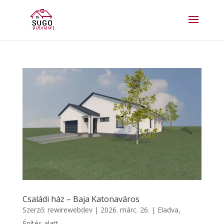
Családi ház – Baja Katonaváros
Szerző:
rewirewebdev
|
2026. márc. 26.
|
Eladva
,
Építés alatt