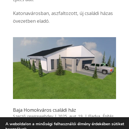
Katonavárosban, aszfaltozott, új családi házas
övezetben eladó.
Baja Homokváros családi ház
Szerző:
rewirewebdev
|
2025. aug. 19.
|
Eladva
,
Építés
A weboldalon a minőségi felhasználói élmény érdekében sütiket
alatt